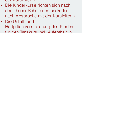
Die Kinderkurse richten sich nach
den Thuner Schulferien und/oder
nach Absprache mit der Kursleiterin.
Die Unfall- und
Haftpflichtversicherung des Kindes
für den Tanzkurs inkl. Aufenthalt in
der Garderobe sowie Hin- und
Rückweg ist Sache des
Erziehungsberechtigten.
Fragen und Anmeldungen
Schriftliche Anmeldung sowie Fragen
per Kontaktformular:
Schnupperstunde anfragen