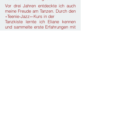
Vor drei Jahren entdeckte ich auch
meine Freude am Tanzen. Durch den
«Teenie-Jazz»-Kurs in der
Tanzkiste lernte ich Eliane kennen
und sammelte erste Erfahrungen mit
Modern Jazz. Seither
besuchte ich viele Tanzstunden und
absolvierte ein Praktikum bei Eliane,
um nun als Stellvertretung
auch Tanzstunden zu leiten. Ich freue
mich sehr, in den nächsten Monaten
eigene Lektionen zu
gestalten.
info@tanzkiste.ch