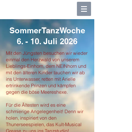
SommerTanzWoche
6. - 10. Juli 2026
Mit den Jüngsten besuchen wir wieder
einmal den Herzwald von unserem
Lieblings-Einhorn, dem NEINhorn und
mit den älteren Kinder tauchen wir ab
ins Unterwasser, retten mit Arielle
ertrinkende Prinzen und kämpfen
gegen die böse Meereshexe.
Für die Ältesten wird es eine
schmierige Angelegenheit! Denn wir
holen, inspiriert von den
Thunerseespielen, das Kult-Musical
Grease zu uns ins Tanzstudio!